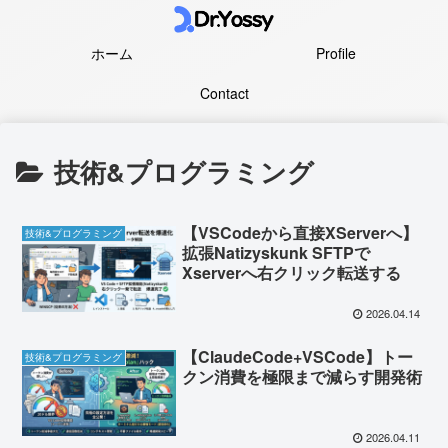
ホーム
Profile
Contact
技術&プログラミング
【VSCodeから直接XServerへ】
技術&プログラミング
拡張Natizyskunk SFTPで
Xserverへ右クリック転送する
2026.04.14
【ClaudeCode+VSCode】トー
技術&プログラミング
クン消費を極限まで減らす開発術
2026.04.11