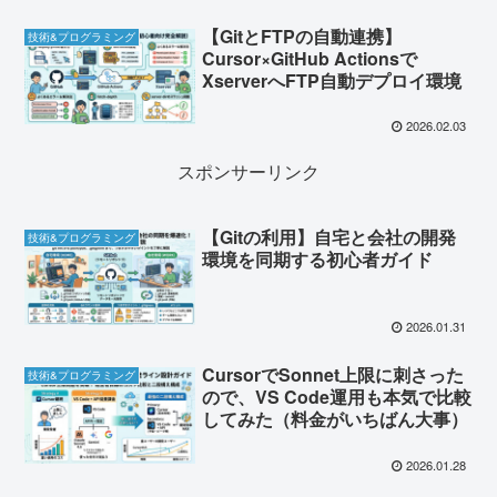
【GitとFTPの自動連携】
技術&プログラミング
Cursor×GitHub Actionsで
XserverへFTP自動デプロイ環境
2026.02.03
スポンサーリンク
【Gitの利用】自宅と会社の開発
技術&プログラミング
環境を同期する初心者ガイド
2026.01.31
CursorでSonnet上限に刺さった
技術&プログラミング
ので、VS Code運用も本気で比較
してみた（料金がいちばん大事）
2026.01.28