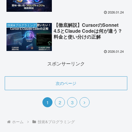
2026.01.24
【徹底解説】CursorのSonnet
技術&プログラミング
4.5とClaude Codeは何が違う？
料金と使い分けの正解
2026.01.24
スポンサーリンク
次のページ
次
1
2
3
へ
ホーム
技術&プログラミング