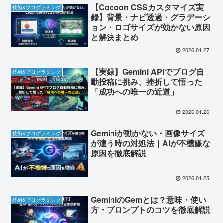
【Cocoon CSSカスタマイズ実
技術&プログラミング
録】背景・ナビ透過・グラデーシ
ョン・ロゴサイズが効かない原因
と解決まとめ
2026.01.27
【実録】Gemini APIでブログ自
技術&プログラミング
動投稿に挑み、挫折して悟った
「成功への唯一の近道」
2026.01.26
Geminiが動かない・画像サイズ
技術&プログラミング
が違う時の対処法｜AIが不機嫌な
原因を徹底解説
2026.01.25
GeminiのGemとは？意味・使い
技術&プログラミング
方・プロンプトのコツを徹底解説