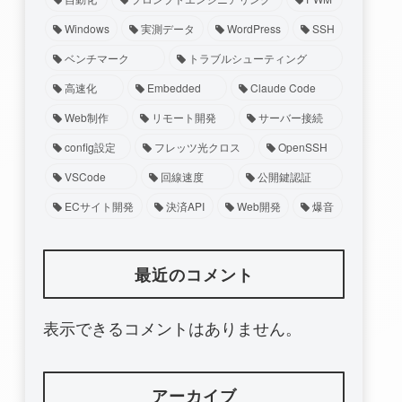
Windows
実測データ
WordPress
SSH
ベンチマーク
トラブルシューティング
高速化
Embedded
Claude Code
Web制作
リモート開発
サーバー接続
config設定
フレッツ光クロス
OpenSSH
VSCode
回線速度
公開鍵認証
ECサイト開発
決済API
Web開発
爆音
最近のコメント
表示できるコメントはありません。
アーカイブ