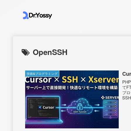
OpenSSH
Cu
技術&プログラミング
PH
てF
プロ
SS
きの
でも
ール
機能