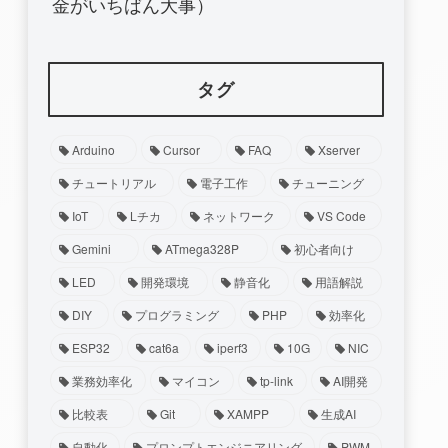
金がいちばん大事）
タグ
Arduino
Cursor
FAQ
Xserver
チュートリアル
電子工作
チューニング
IoT
Lチカ
ネットワーク
VS Code
Gemini
ATmega328P
初心者向け
LED
開発環境
静音化
用語解説
DIY
プログラミング
PHP
効率化
ESP32
cat6a
iperf3
10G
NIC
業務効率化
マイコン
tp-link
AI開発
比較表
Git
XAMPP
生成AI
自動化
プロンプトエンジニアリング
PWM