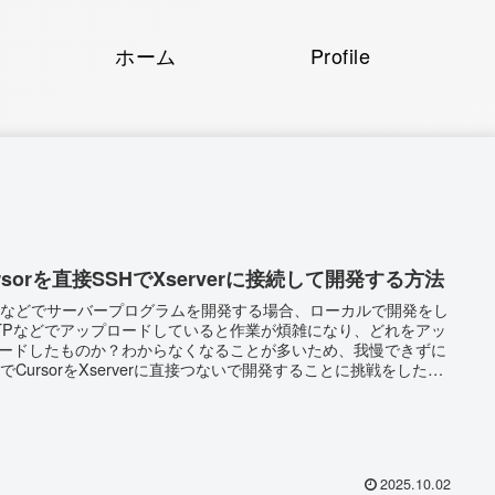
ホーム
Profile
rsorを直接SSHでXserverに接続して開発する方法
Pなどでサーバープログラムを開発する場合、ローカルで開発をし
TPなどでアップロードしていると作業が煩雑になり、どれをアッ
ードしたものか？わからなくなることが多いため、我慢できずに
HでCursorをXserverに直接つないで開発することに挑戦をしたと
メモです。 CursorはVSCodeで動いているため、VSCode単体で
、この方法を参考に使えると思います。 CursorにSSHをインスト
する とりあえず何はともあれCursorがSSHにつながるための拡張
をインストールします。 Cursorの拡張機能追加から下記をあらか
じめインストールしておきます。 Xse...
2025.10.02