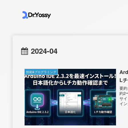
2024-04
Ar
技術&プログラミング
L
要約まとめ 最新版 Arduino
約2
サイ
インスト
La
短3
が完了。 サンプル「Lチカ」をア