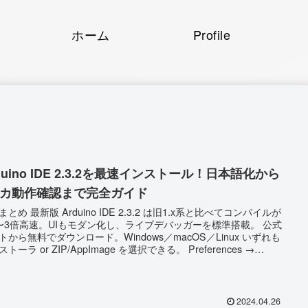
ホーム
Profile
duino IDE 2.3.2を最速インストール！日本語化から
チカ動作確認まで完全ガイド
 IDE 2.3.2 は旧1.x系と比べてコンパイルが
〜3倍高速。UIもモダン化し、ライブデバッガーを標準搭載。 公式
トから無料でダウンロード。Windows／macOS／Linux いずれも
ーラ or ZIP/AppImage を選択できる。 Preferences →
nguage を 日本語 に変更後、再起動すれば一瞬で日本語化OK。 最
ステップ（ボード接続▶ボード選択▶ポート選択）で動作チェック
ップロードすれば、IDEとボード双方
の通信確認が一気にできる。 旧IDEから移...
2024.04.26