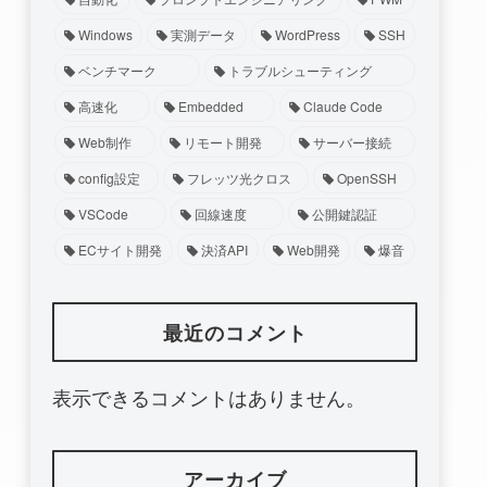
Windows
実測データ
WordPress
SSH
ベンチマーク
トラブルシューティング
高速化
Embedded
Claude Code
Web制作
リモート開発
サーバー接続
config設定
フレッツ光クロス
OpenSSH
VSCode
回線速度
公開鍵認証
ECサイト開発
決済API
Web開発
爆音
最近のコメント
表示できるコメントはありません。
アーカイブ