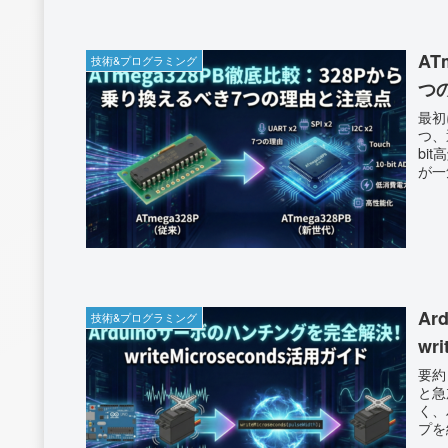
AT
技術&プログラミング
つ
最初にざっくり要
つ、通信
bi
が一気に楽！ PE0／P
はショー
GPS
で静電容
A
技術&プログラミング
wr
要約まとめ サーボが〈プル
と急加速／急
く、ハン
プを細かく切
制御す