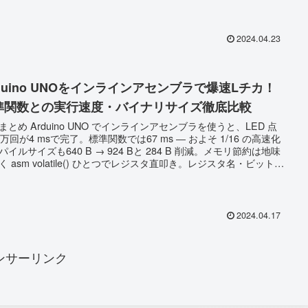
_writeMicroseconds()で“なめらか全域制御”が可能。 ハンチングの
と根本原因 結論から言うと、ハンチングは「PIDコントローラの
微分）成分が効きすぎ＋速度ステップが粗すぎ」で起こる軽い振
2024.04.23
。...
rduino UNOをインラインアセンブラで爆速Lチカ！
準関数との実行速度・バイナリサイズ徹底比較
NO でインラインアセンブラを使うと、LED 点
1 万回が4 msで完了。標準関数では67 ms ― およそ 1/16 の高速化
パイルサイズも640 B → 924 Bと 284 B 削減。メモリ節約は地味
タ直叩き。レジスタ名・ビット位
ATmega328P のデータシートで必ず確認 ハードウェア制御・厳
イミングが必要な場面では「C＋インライン ASM」が最後の切り
に保守性” のジレンマも要チェック ア...
2024.04.17
ンサーリンク