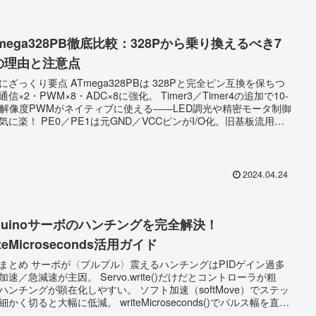
mega328PB徹底比較：328Pから乗り換えるべき7
の理由と注意点
点 ATmega328PBは 328Pと完全ピン互換を保ちつ
×2・PWM×8・ADC×8に強化。 Timer3／Timer4の追加で10-
t高解像度PWMがネイティブに使える――LED調光や精密モータ制御
E1は元GND／VCCピンがI/O化。旧基板流用派
ト破損リスクに要注意。 UART／SPI／I2Cが2ポートずつ。
＋BLEなど同時接続の配線地獄を一蹴。 タッチセンサ16ch内蔵
量スイッチがライブラリ一発。 筆者実測でArduino IDEビル
ドはそのまま。328P用ソースを9割流用可。 パ...
2024.04.24
rduinoサーボのハンチングを完全解決！
iteMicroseconds活用ガイド
プル〉震えるハンチングはPIDゲイン過多
減速が主因。 Servo.write()だけだとコントローラが粗
チングが顕在化しやすい。 ソフト加速（softMove）でステッ
ると大幅に低減。 writeMicroseconds()でパルス幅を直接
れば解像度が5〜10倍に向上。 さらに独自関数