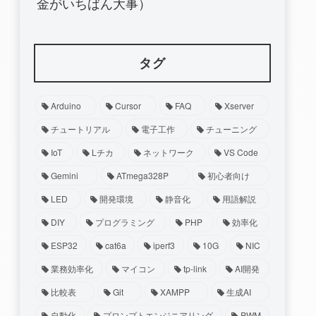
金がいちばん大事）
タグ
Arduino
Cursor
FAQ
Xserver
チュートリアル
電子工作
チューニング
IoT
Lチカ
ネットワーク
VS Code
Gemini
ATmega328P
初心者向け
LED
開発環境
静音化
用語解説
DIY
プログラミング
PHP
効率化
ESP32
cat6a
iperf3
10G
NIC
業務効率化
マイコン
tp-link
AI開発
比較表
Git
XAMPP
生成AI
自動化
プロンプトエンジニアリング
PWM