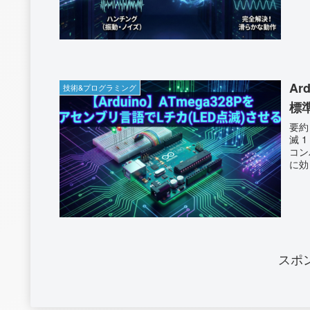
new
正体
D（
動現象
A
技術&プログラミング
標
要約まとめ Arduino U
滅 
コン
に効く asm volatile() ひとつでレジス
置は 
密タ
札 ただし可搬性ゼロ。ボードが違えばレジスタも違う ― “高速化の前
スポ