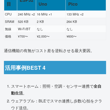
目
Uno
Pico
CPU
240 MHz ×2
16 MHz ×1
133 MHz ×2
SRAM
520 KB
2 KB
264 KB
無線
Wi-Fi/BT
なし
なし
価格
¥700〜
¥2,000〜
¥600〜
通信機能の有無がコスト差を逆転させる最大要因。
活用事例BEST 4
スマートホーム：照明・空調・センサー連携で
全自
動生活
。
ウェアラブル：BLEでスマホ連携し歩数/心拍をクラ
ウド送信。