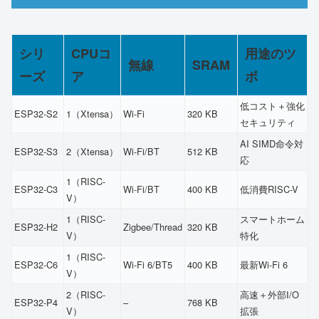
シリ
CPUコ
用途のツ
無線
SRAM
ーズ
ア
ボ
低コスト＋強化
ESP32-S2
1（Xtensa）
Wi-Fi
320 KB
セキュリティ
AI SIMD命令対
ESP32-S3
2（Xtensa）
Wi-Fi/BT
512 KB
応
1（RISC-
ESP32-C3
Wi-Fi/BT
400 KB
低消費RISC-V
V）
1（RISC-
スマートホーム
ESP32-H2
Zigbee/Thread
320 KB
V）
特化
1（RISC-
ESP32-C6
Wi-Fi 6/BT5
400 KB
最新Wi-Fi 6
V）
2（RISC-
高速＋外部I/O
ESP32-P4
–
768 KB
V）
拡張