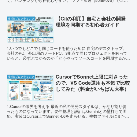
く、ハンチングが顕在化しやすい。 ソフト加速（softMove）でステ
ップを細かく切...
【Gitの利用】自宅と会社の開発
技術&プログラミング
環境を同期する初心者ガイド
1.いつでもどこでも同じコードを使うために 自宅のデスクトップ、
会社のPC、外出用のノートPC。3拠点で同じプロジェクトを触って
いると、必ずぶつかるのが「どうやってソースコードを同期するか」
という問題です。私は長らく、htdocsフォルダご...
CursorでSonnet上限に刺さった
技術&プログラミング
ので、VS Code運用も本気で比較
してみた（料金がいちばん大事）
1.Cursorの限界を考える 最近の私の開発スタイルは、かなり割り切
ったものになっています。要件整理と設計はGeminiとの壁打ちで固
め、実装はCursor上でSonnet 4.6を走らせる。複数ファイルにまたが
る改修もほとんどAIに任せ...