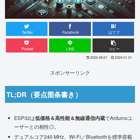
Twitter
Facebook
はてブ
Pocket
LINE
コピー
2025.08.01
2024.01.01
スポンサーリンク
TL;DR（要点箇条書き）
ESP32は
低価格＆高性能＆無線通信内蔵
でArduinoユ
ーザーとの相性◎。
デュアルコア240 MHz、Wi-Fi／Bluetoothを標準搭載