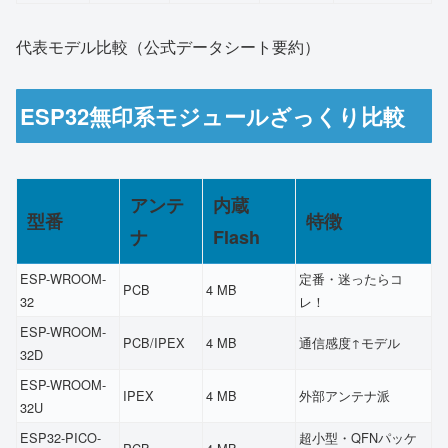
代表モデル比較（公式データシート要約）
ESP32無印系モジュールざっくり比較
アンテ
内蔵
型番
特徴
ナ
Flash
ESP-WROOM-
定番・迷ったらコ
PCB
4 MB
32
レ！
ESP-WROOM-
PCB/IPEX
4 MB
通信感度↑モデル
32D
ESP-WROOM-
IPEX
4 MB
外部アンテナ派
32U
ESP32-PICO-
超小型・QFNパッケ