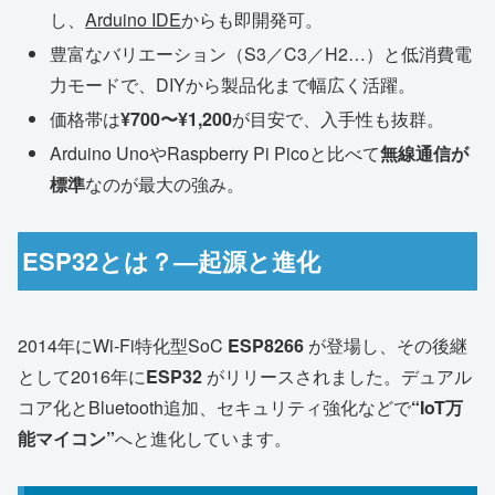
し、
Arduino IDE
からも即開発可。
豊富なバリエーション（S3／C3／H2…）と低消費電
力モードで、DIYから製品化まで幅広く活躍。
価格帯は
¥700〜¥1,200
が目安で、入手性も抜群。
Arduino UnoやRaspberry Pi Picoと比べて
無線通信が
標準
なのが最大の強み。
ESP32とは？—起源と進化
2014年にWi-Fi特化型SoC
ESP8266
が登場し、その後継
として2016年に
ESP32
がリリースされました。デュアル
コア化とBluetooth追加、セキュリティ強化などで
“IoT万
能マイコン”
へと進化しています。