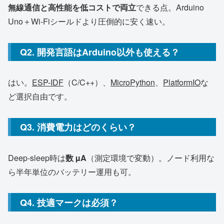
無線通信と高性能を低コストで両立
できる点。Arduino
Uno＋Wi-Fiシールドより圧倒的に安く速い。
Q2. 開発言語はArduino以外も使える？
はい。
ESP-IDF
（C/C++）、
MicroPython
、
PlatformIO
な
ど選択自由です。
Q3. 消費電力はどのくらい？
Deep-sleep時は
数 µA
（測定環境で変動）。ノード利用な
ら半年単位のバッテリー運用も可。
Q4. 技適マークは必須？