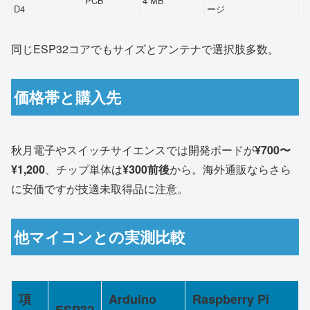
PCB
4 MB
D4
ージ
同じESP32コアでもサイズとアンテナで選択肢多数。
価格帯と購入先
秋月電子やスイッチサイエンスでは開発ボードが
¥700〜
¥1,200
、チップ単体は
¥300前後
から。海外通販ならさら
に安価ですが技適未取得品に注意。
他マイコンとの実測比較
項
Arduino
Raspberry Pi
ESP32