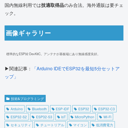
国内無線利用では
技適取得品
のみ合法。海外通販は要チェ
ック。
画像ギャラリー
標準的なESP32 DevKitC。アンテナが基板端にあり無線感度良好。
▶︎関連記事：
「Arduino IDEでESP32を最短5分セットア
ップ」
技術&プログラミング
Arduino
Bluetooth
ESP-IDF
ESP32
ESP32-C3
ESP32-S2
ESP32-S3
IoT
MicroPython
Wi-Fi
セキュリティ
チュートリアル
マイコン
低消費電力