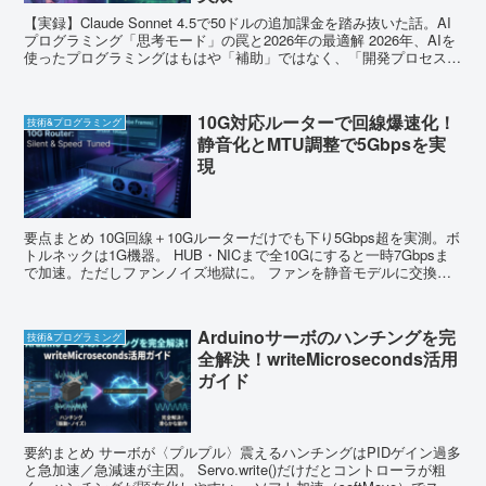
【実録】Claude Sonnet 4.5で50ドルの追加課金を踏み抜いた話。AI
プログラミング「思考モード」の罠と2026年の最適解 2026年、AIを
使ったプログラミングはもはや「補助」ではなく、「開発プロセスそ
のもの」へと進化しまし...
10G対応ルーターで回線爆速化！
技術&プログラミング
静音化とMTU調整で5Gbpsを実
現
要点まとめ 10G回線＋10Gルーターだけでも下り5Gbps超を実測。ボ
トルネックは1G機器。 HUB・NICまで全10Gにすると一時7Gbpsま
で加速。ただしファンノイズ地獄に。 ファンを静音モデルに交換で
ノイズ低減。温度上...
Arduinoサーボのハンチングを完
技術&プログラミング
全解決！writeMicroseconds活用
ガイド
要約まとめ サーボが〈プルプル〉震えるハンチングはPIDゲイン過多
と急加速／急減速が主因。 Servo.write()だけだとコントローラが粗