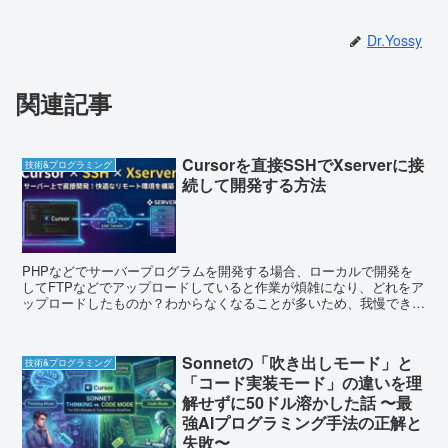
Dr.Yossy
関連記事
Cursorを直接SSHでXserverに接
技術&プログラミング
続して開発する方法
PHPなどでサーバープログラムを開発する場合、ローカルで開発を
してFTPなどでアップロードしていると作業が煩雑になり、どれをア
ップロードしたものか？わからなくなることが多いため、我慢できず
にSSHでCursorをXserverに直接つないで...
Sonnetの「吹き出しモード」と
技術&プログラミング
「コード実装モード」の違いを理
解せずに50ドル溶かした話 〜最
強AIプログラミング手法の正解と
失敗〜