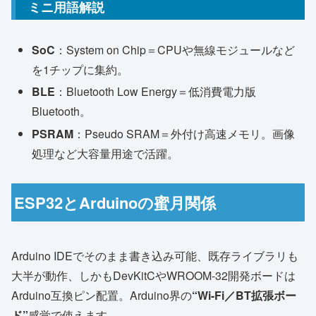
ミニ用語解説
SoC
：System on Chip＝CPUや無線モジュールなど
を1チップに集約。
BLE
：Bluetooth Low Energy＝低消費電力版
Bluetooth。
PSRAM
：Pseudo SRAM＝外付け高速メモリ。画像
処理など大容量用途で活躍。
ESP32とArduinoの蜜月関係
Arduino IDEでそのまま書き込み可能、既存ライブラリも
大半が動作、しかもDevKitCやWROOM-32開発ボードは
Arduino互換ピン配置。Arduino界の
“Wi-Fi／BT拡張ボー
ド”
感覚で使えます。