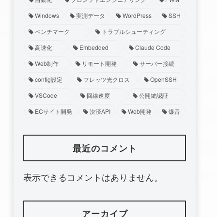
Windows
実測データ
WordPress
SSH
ベンチマーク
トラブルシューティング
高速化
Embedded
Claude Code
Web制作
リモート開発
サーバー接続
config設定
フレッツ光クロス
OpenSSH
VSCode
回線速度
公開鍵認証
ECサイト開発
決済API
Web開発
爆音
最近のコメント
表示できるコメントはありません。
アーカイブ