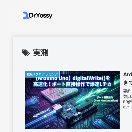
実測
Ar
技術&プログラミング
き
要約まとめ digitalWrite(
数µs
50
avr
コードを公開。 比
落とし穴と対策
トの対応表を
Ard