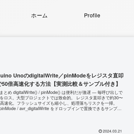
ホーム
Profile
duino UnoのdigitalWrite／pinModeをレジスタ直叩
で50倍高速化する方法【実測比較＆サンプル付き】
) / pinMode() は便利だが激遅 ― 毎呼び出しで
をロス。大型プロジェクトでは致命的。 レジスタ直叩きで約30〜
倍高速化。フラッシュサイズも縮小し、処理落ちリスクを一掃。
_pinMode / avr_digitalWrite をドロップインで置換できるサンプル
較表と FAQ で疑問を一掃。安全に導入するための
も網羅。 ATmega328P 以外の AVR でも応用可。ポー
用意すれば OK。 なぜ digitalWrite() は遅いのか？
uino 標準関...
2024.03.21