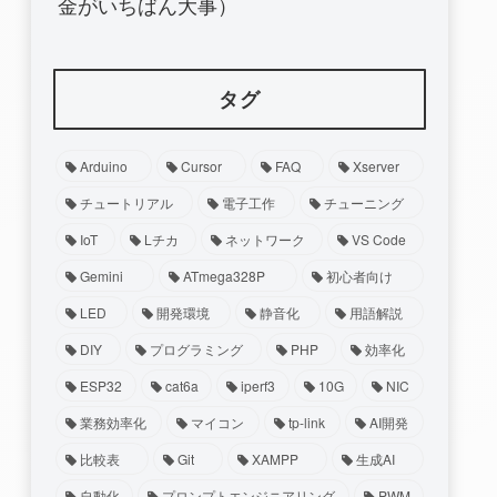
金がいちばん大事）
タグ
Arduino
Cursor
FAQ
Xserver
チュートリアル
電子工作
チューニング
IoT
Lチカ
ネットワーク
VS Code
Gemini
ATmega328P
初心者向け
LED
開発環境
静音化
用語解説
DIY
プログラミング
PHP
効率化
ESP32
cat6a
iperf3
10G
NIC
業務効率化
マイコン
tp-link
AI開発
比較表
Git
XAMPP
生成AI
自動化
プロンプトエンジニアリング
PWM